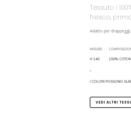
Tessuto i 10
fresco, prima
Adatto per drappeggi, i
MISURE:
COMPOSIZION
H 140
100% COTON
*
I COLORI POSSONO SUBIR
VEDI ALTRI TESS