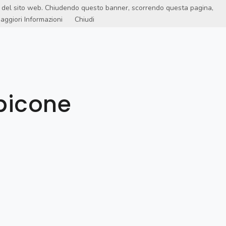
ento del sito web. Chiudendo questo banner, scorrendo questa pagina,
aggiori Informazioni
Chiudi
OCABOLARIO TESSILE
SHOP ONLINE
PREVENTIVO
bicone