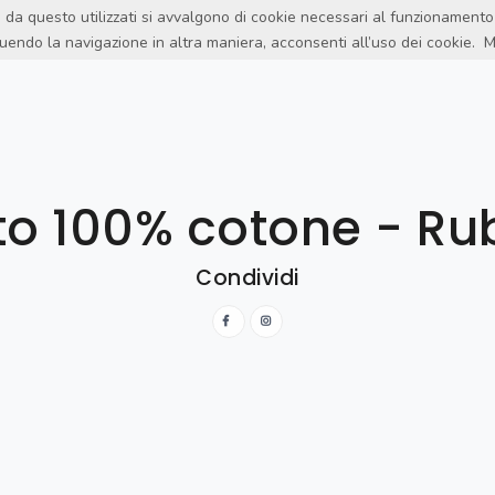
rzi da questo utilizzati si avvalgono di cookie necessari al funzionam
uendo la navigazione in altra maniera, acconsenti all’uso dei cookie.
M
PRODOTTI
NOVITA
OFFERTE
CONTRACT
BLOG
V
to 100% cotone - Ru
Condividi