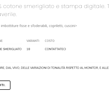
0% cotone smerigliato e stampa digitale. 
verile.
mbottiture fisse e sfoderabili, copriletti, cuscini>
E:
VARIANTI:
COSTO:
E SMERIGLIATO
18
CONTATTATECI
E, DAL VIVO, DELLE VARIAZIONI DI TONALITÀ RISPETTO AL MONITOR, E ALLE 
UTI.